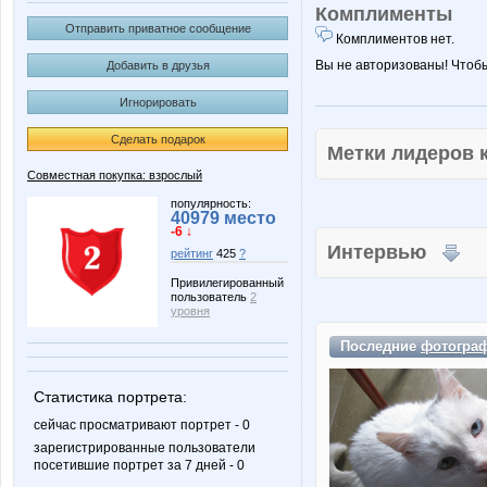
Комплименты
Отправить приватное сообщение
Комплиментов нет.
Вы не авторизованы! Чтоб
Добавить в друзья
Игнорировать
Сделать подарок
Метки лидеров
Совместная покупка: взрослый
популярность:
40979 место
-6 ↓
Интервью
рейтинг
425
?
Привилегированный
пользователь
2
уровня
Последние
фотогра
Статистика портрета:
сейчас просматривают портрет - 0
зарегистрированные пользователи
посетившие портрет за 7 дней - 0